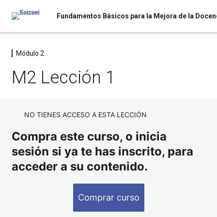
Módulo 2
Presentación
3 lecciones
M2 Lección 1
Módulo 1
7 lecciones, 1 cuestionario
Módulo 2
NO TIENES ACCESO A ESTA LECCIÓN
Introducción Módulo 2
Compra este curso, o inicia
Material Módulo 2
sesión si ya te has inscrito, para
acceder a su contenido.
M2 Lección 1
M2 Lección 2
Comprar curso
M2 Lección 3