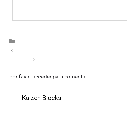
Kaizen block
Bienvenido/a
Aplicaciones para entrenar desde casa
Por favor acceder para comentar.
Kaizen Blocks
Correcciones inmediatas, clases más
dinámicas
Palabras en el tatami